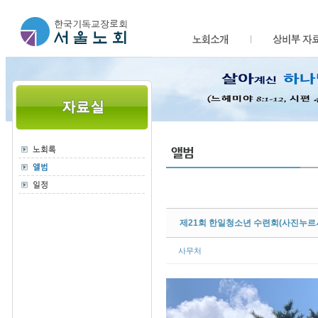
Sketchbook5, 스케치북5
Sketchbook5, 스케치북5
제21회 한일청소년 수련회(사진누르
사무처