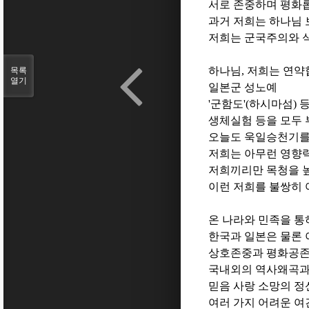
서로 존중하며 평화
과거 저희는 하나님 
저희는 군국주의와 식
하나님
,
저희는 연약
목록
열기
일본군 성노예
'
군함도
'(
하시마섬)
등
생체실험 등을 모두
오늘도 욱일승천기를
저희는 아무런 영향
저희끼리만 목청을 
이런 저희를 불쌍히 
온 나라와 민족을 통
한국과 일본은 물론
상호존중과 평화공존
국내외의 역사왜곡
믿음 사랑 소망의 
여러 가지 어려운 여