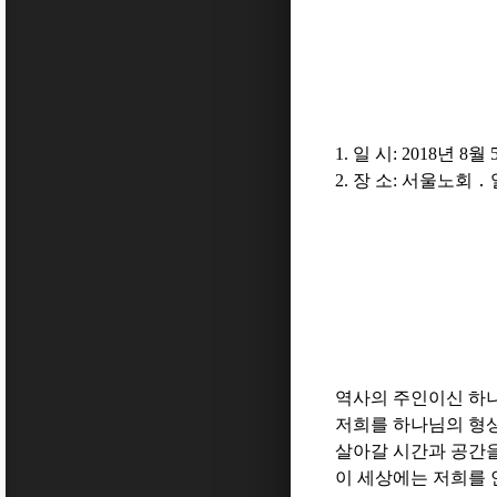
1.
일 시
: 2018
년
8
월
2.
장 소
:
서울노회
․
역사의 주인이신 하
저희를 하나님의 형
살아갈 시간과 공간
이 세상에는 저희를