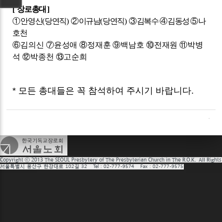
[
장로총대
]
①
안영신
(
당연직
)
②
이규남
(
당연직
)
③
김복수
④
김동성
⑤
나
호천
⑥
김의신
⑦
윤성애
⑧
정재훈
⑨
백남호
⑩
전재원
⑪
박병
석
⑫
박종천
⑬
고순희
* 모든 총대들은 꼭 참석하여 주시기 바랍니다.