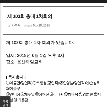
Sketchbook5, 스케치북5
제 103회 총대 1차회의
사무처
May 25, 2018
by
posted
제 103회 총대 1차 회의가 있습니다.
Sketchbook5, 스케치북5
일시: 2018년 6월 1일 오후 3시
장소: 용산제일교회
[
목사총대
]
①
이금만
(
당연직
)
②
조항철
(
당연직
)
③
인영남
(
당연직
)
④
손성호
⑤
이승구
⑥
안미정
⑦
채수일
⑧
정현진
⑨
김태환
⑩
최대욱
⑪
김희헌
⑫
박
승렬
⑬
최용철
목록
열기