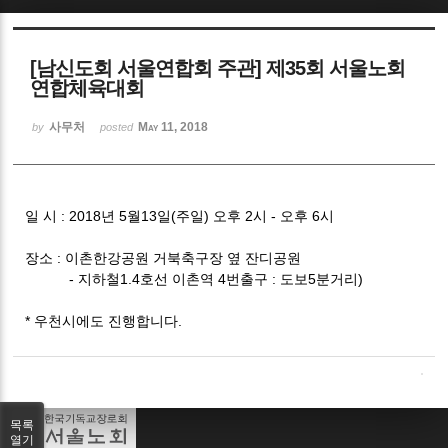
Sketchbook5, 스케치북5
[남신도회 서울연합회 주관] 제35회 서울노회
연합체육대회
사무처
May 11, 2018
by
posted
Sketchbook5, 스케치북5
일 시 : 2018년 5월13일(주일) 오후 2시 - 오후 6시
장소 : 이촌한강공원 거북축구장 옆 잔디공원
- 지하철1.4호선 이촌역 4번출구 : 도보5분거리)
* 우천시에도 진행합니다.
목록
열기