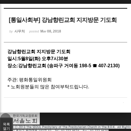
Sketchbook5, 스케치북5
[통일사회부] 강남향린교회 지지방문 기도회
사무처
May 08, 2018
by
posted
강남향린교회 지지방문 기도회
Sketchbook5, 스케치북5
일시
:5
월
8
일
(
화
)
오후
7
시
30
분
장소
:
강남향린교회
(
송파구 거여동
198-5
☎
407-2130)
주관
:
평화통일위원회
* 노회원분들의 많은 참여부탁드립니다.
목록
열기