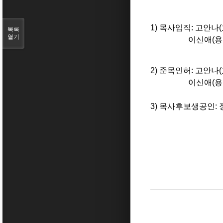
1) 목사임직: 고안나
목록
열기
이신애(용산제일교
2) 준목인허: 고안나
이신애(용산제일교
3) 목사후보생공인: