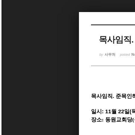
Sketchbook5, 스케치북5
목사임직.
Sketchbook5, 스케치북5
사무처
N
by
posted
목사임직. 준목인
일시
: 11월 22일(
장소
: 동원교회당