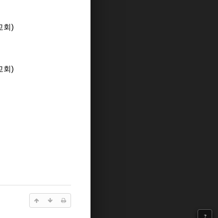
교회)
교회)
?