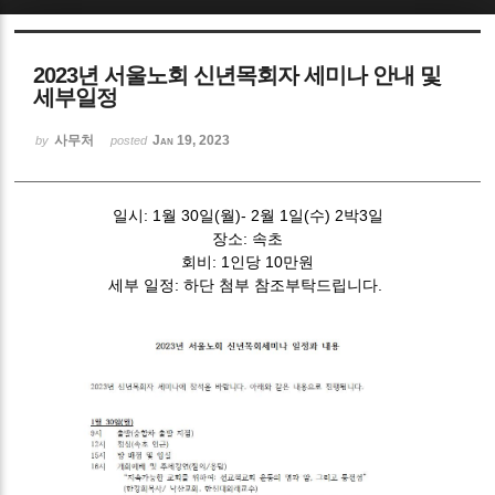
Sketchbook5, 스케치북5
2023년 서울노회 신년목회자 세미나 안내 및
세부일정
사무처
Jan 19, 2023
by
posted
Sketchbook5, 스케치북5
일시: 1월 30일(월)- 2월 1일(수) 2박3일
장소: 속초
회비: 1인당 10만원
세부 일정: 하단 첨부 참조부탁드립니다.