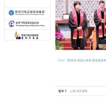
Prev
2013년 증경노회장.증경장로
첨부
'
1
'
노회 144.JPG